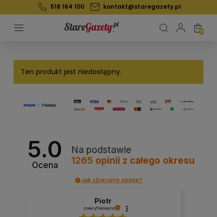
518 164 100
kontakt@staregazety.pl
Ten produkt jest niedostępny.
5.0
Na podstawie
1265
opinii
z całego okresu
Ocena
Jak zbieramy opinie?
Piotr
zweryfikowano