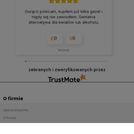
Gorąco polecam, kupiłem już kilka gazet i
nigdy się nie zawiodłem. Genialna
alternatywa dla kwiatów lub alkoholu.
0
0
wczoraj
zebranych i zweryfikowanych przez
O firmie
Opinie klientów
O firmie
Kontakt