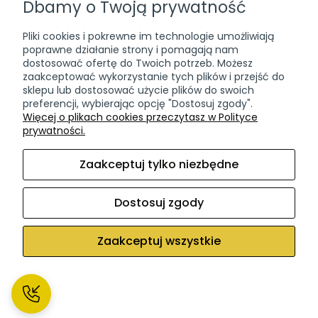
Dbamy o Twoją prywatność
Przydatne informacje
Pliki cookies i pokrewne im technologie umożliwiają
Czas i koszty dostawy
poprawne działanie strony i pomagają nam
Częste pytania (FAQ)
dostosować ofertę do Twoich potrzeb. Możesz
zaakceptować wykorzystanie tych plików i przejść do
Zwroty & wymiana
sklepu lub dostosować użycie plików do swoich
Ponowna dostawa paczki
preferencji, wybierając opcję "Dostosuj zgody".
Więcej o plikach cookies przeczytasz w Polityce
prywatności.
Dokumenty
Regulamin sklepu
Zaakceptuj tylko niezbędne
Polityka Prywatności
Polityka Plików Cookies
Dostosuj zgody
Zaakceptuj wszystkie
Sklep internetowy Shoper Premium
Pokaż pełną wersję strony