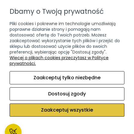
Przydatne informacje
Dbamy o Twoją prywatność
Czas i koszty dostawy
Częste pytania (FAQ)
Pliki cookies i pokrewne im technologie umożliwiają
Zwroty & wymiana
poprawne działanie strony i pomagają nam
dostosować ofertę do Twoich potrzeb. Możesz
Ponowna dostawa paczki
zaakceptować wykorzystanie tych plików i przejść do
sklepu lub dostosować użycie plików do swoich
Dokumenty
preferencji, wybierając opcję "Dostosuj zgody".
Więcej o plikach cookies przeczytasz w Polityce
Regulamin sklepu
prywatności.
Polityka Prywatności
Zaakceptuj tylko niezbędne
Polityka Plików Cookies
Dostosuj zgody
Sklep internetowy Shoper Premium
Zaakceptuj wszystkie
Facebook
Instagram
Pokaż pełną wersję strony