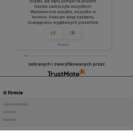
Rzadki, ale fajny pomysł na prezent.
Gazeta zaskoczyła wszystkich.
Błyskawiczna wysyłka, wszystko w
terminie. Polecam sklep każdemu
szukającemu wyjątkowych prezentów.
1
0
wczoraj
zebranych i zweryfikowanych przez
O firmie
Opinie klientów
O firmie
Kontakt