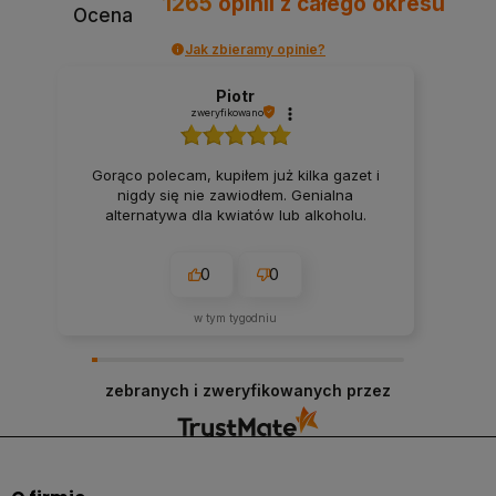
1265
opinii
z całego okresu
Ocena
Jak zbieramy opinie?
Piotr
zweryfikowano
Gorąco polecam, kupiłem już kilka gazet i
nigdy się nie zawiodłem. Genialna
alternatywa dla kwiatów lub alkoholu.
0
0
w tym tygodniu
zebranych i zweryfikowanych przez