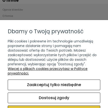
O firmie
Opinie klientów
O firmie
Kontakt
Dbamy o Twoją prywatność
Przydatne informacje
Pliki cookies i pokrewne im technologie umożliwiają
Czas i koszty dostawy
poprawne działanie strony i pomagają nam
Częste pytania (FAQ)
dostosować ofertę do Twoich potrzeb. Możesz
zaakceptować wykorzystanie tych plików i przejść do
Zwroty & wymiana
sklepu lub dostosować użycie plików do swoich
Ponowna dostawa paczki
preferencji, wybierając opcję "Dostosuj zgody".
Więcej o plikach cookies przeczytasz w Polityce
prywatności.
Dokumenty
Regulamin sklepu
Zaakceptuj tylko niezbędne
Polityka Prywatności
Polityka Plików Cookies
Dostosuj zgody