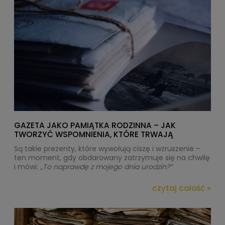
GAZETA JAKO PAMIĄTKA RODZINNA – JAK
TWORZYĆ WSPOMNIENIA, KTÓRE TRWAJĄ
Są takie prezenty, które wywołują
ciszę i wzruszenie
–
ten moment, gdy obdarowany zatrzymuje się na chwilę
i mówi:
„To naprawdę z mojego dnia urodzin?”
czytaj całość »