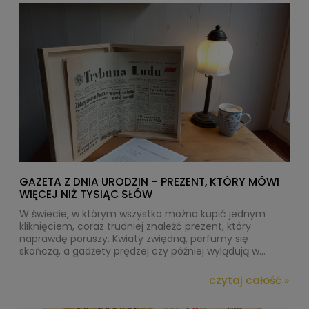
GAZETA Z DNIA URODZIN – PREZENT, KTÓRY MÓWI
WIĘCEJ NIŻ TYSIĄC SŁÓW
W świecie, w którym wszystko można kupić jednym
kliknięciem, coraz trudniej znaleźć prezent, który
naprawdę poruszy. Kwiaty zwiędną, perfumy się
skończą, a gadżety prędzej czy później wylądują w
szufladzie. A co, jeśli można podarować coś znacznie
więcej – podróż w czasie, wspomnienie i emocję w
czytaj całość »
jednym?