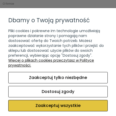
O firmie
Kontakt
Dbamy o Twoją prywatność
Przydatne informacje
Pliki cookies i pokrewne im technologie umożliwiają
Czas i koszty dostawy
poprawne działanie strony i pomagają nam
Częste pytania (FAQ)
dostosować ofertę do Twoich potrzeb. Możesz
zaakceptować wykorzystanie tych plików i przejść do
Zwroty & wymiana
sklepu lub dostosować użycie plików do swoich
Ponowna dostawa paczki
preferencji, wybierając opcję "Dostosuj zgody".
Więcej o plikach cookies przeczytasz w Polityce
prywatności.
Dokumenty
Regulamin sklepu
Zaakceptuj tylko niezbędne
Polityka Prywatności
Polityka Plików Cookies
Dostosuj zgody
Zaakceptuj wszystkie
Sklep internetowy Shoper Premium